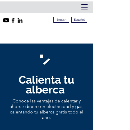
English
Español
Calienta tu
alberca
Conoce las ventajas de calentar y
ahorrar dinero en electricidad y gas,
calentando tu alberca gratis todo el
año.